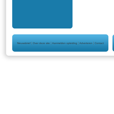
|
|
|
|
Nieuwsbrief
Over deze site
Aanmelden opleiding
Adverteren
Contact