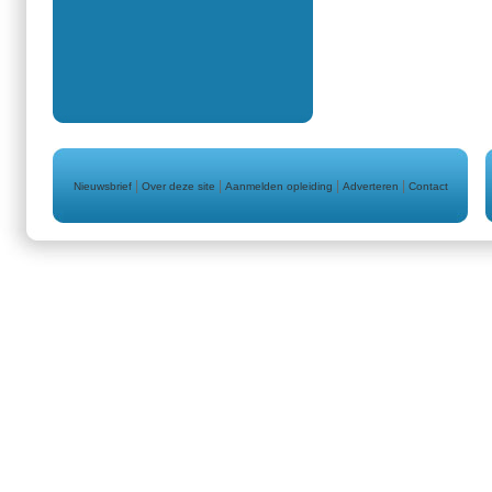
|
|
|
|
Nieuwsbrief
Over deze site
Aanmelden opleiding
Adverteren
Contact