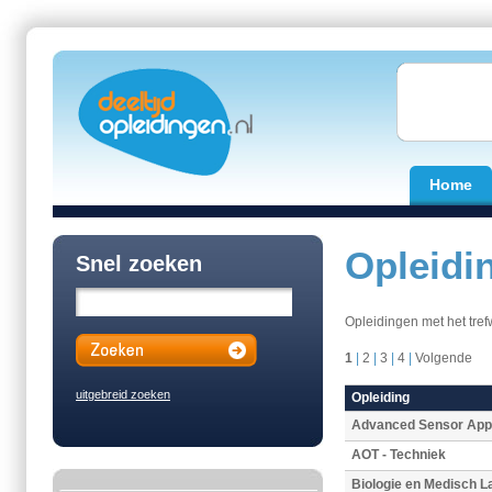
Home
Opleidi
Snel zoeken
Opleidingen met het tre
1
|
2
|
3
|
4
|
Volgende
uitgebreid zoeken
Opleiding
Advanced Sensor Appl
AOT - Techniek
Biologie en Medisch 