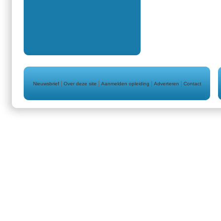
|
|
|
|
Nieuwsbrief
Over deze site
Aanmelden opleiding
Adverteren
Contact