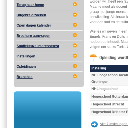
worden wil, heeft een fa
Terug naar home
Maar je moet als docen
graag met jonge mensen 
Uitgebreid zoeken
ontwikkeling. Als leraar
voor een taal en de cultu
Open dagen kalender
Wie les wil geven in een
Brochure aanvragen
Engels, Frans en Duits 
het beroep inhoudt. Maa
Studiekeuze interessetest
volgen om straks Turks,
Instellingen
Opleidingen
Instelling
NHL hogeschool locat
Branches
Groningen
NHL hogeschool
Hogeschool Rotterda
Hogeschool Utrecht
Hogeschool Driestar E
Alle 7 instellingen