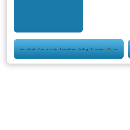
|
|
|
|
Nieuwsbrief
Over deze site
Aanmelden opleiding
Adverteren
Contact