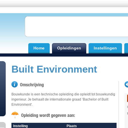
Home
Opleidingen
Instellingen
Built Environment
Bouwkunde is een technische opleiding die opleidt tot bouwkundig
ingenieur. Je behaalt de internationale graad ‘Bachelor of Built
Environment’.
Instelling
Plaats