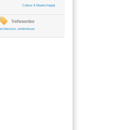
Cultuur & Maatschappij
architectuur
,
stedenbouw