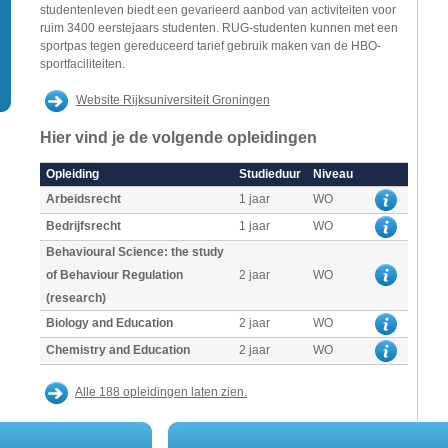
studentenleven biedt een gevarieerd aanbod van activiteiten voor
ruim 3400 eerstejaars studenten. RUG-studenten kunnen met een
sportpas tegen gereduceerd tarief gebruik maken van de HBO-
sportfaciliteiten.
Website Rijksuniversiteit Groningen
Hier vind je de volgende opleidingen
Opleiding
Studieduur
Niveau
Arbeidsrecht
1 jaar
WO
Bedrijfsrecht
1 jaar
WO
Behavioural Science: the study
of Behaviour Regulation
2 jaar
WO
(research)
Biology and Education
2 jaar
WO
Chemistry and Education
2 jaar
WO
Alle 188 opleidingen laten zien.