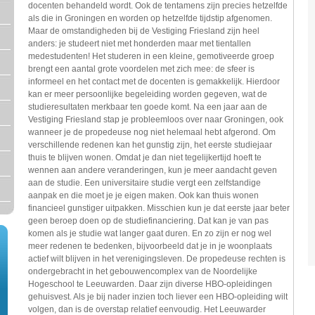
docenten behandeld wordt. Ook de tentamens zijn precies hetzelfde
als die in Groningen en worden op hetzelfde tijdstip afgenomen.
Maar de omstandigheden bij de Vestiging Friesland zijn heel
anders: je studeert niet met honderden maar met tientallen
medestudenten! Het studeren in een kleine, gemotiveerde groep
brengt een aantal grote voordelen met zich mee: de sfeer is
informeel en het contact met de docenten is gemakkelijk. Hierdoor
kan er meer persoonlijke begeleiding worden gegeven, wat de
studieresultaten merkbaar ten goede komt. Na een jaar aan de
Vestiging Friesland stap je probleemloos over naar Groningen, ook
wanneer je de propedeuse nog niet helemaal hebt afgerond. Om
verschillende redenen kan het gunstig zijn, het eerste studiejaar
thuis te blijven wonen. Omdat je dan niet tegelijkertijd hoeft te
wennen aan andere veranderingen, kun je meer aandacht geven
aan de studie. Een universitaire studie vergt een zelfstandige
aanpak en die moet je je eigen maken. Ook kan thuis wonen
financieel gunstiger uitpakken. Misschien kun je dat eerste jaar beter
geen beroep doen op de studiefinanciering. Dat kan je van pas
komen als je studie wat langer gaat duren. En zo zijn er nog wel
meer redenen te bedenken, bijvoorbeeld dat je in je woonplaats
actief wilt blijven in het verenigingsleven. De propedeuse rechten is
ondergebracht in het gebouwencomplex van de Noordelijke
Hogeschool te Leeuwarden. Daar zijn diverse HBO-opleidingen
gehuisvest. Als je bij nader inzien toch liever een HBO-opleiding wilt
volgen, dan is de overstap relatief eenvoudig. Het Leeuwarder