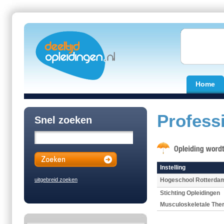
Home
Profess
Snel zoeken
Instelling
uitgebreid zoeken
Hogeschool Rotterda
Stichting Opleidingen
Musculoskeletale The