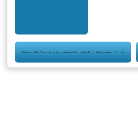
|
|
|
|
Nieuwsbrief
Over deze site
Aanmelden opleiding
Adverteren
Contact