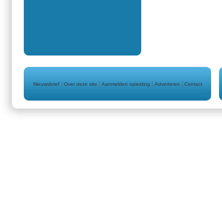
|
|
|
|
Nieuwsbrief
Over deze site
Aanmelden opleiding
Adverteren
Contact